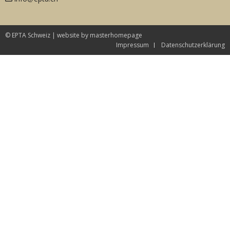
© EPTA Schweiz |
website by masterhomepage
Impressum
Datenschutzerklärung