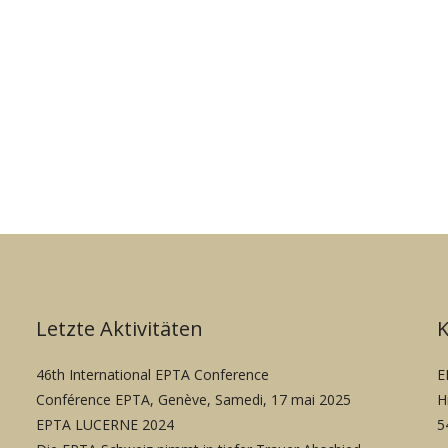
Letzte Aktivitäten
46th International EPTA Conference
E
Conférence EPTA, Genève, Samedi, 17 mai 2025
H
EPTA LUCERNE 2024
5