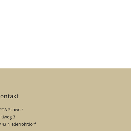
Kontakt
PTA Schweiz
iltiweg 3
443 Niederrohrdorf