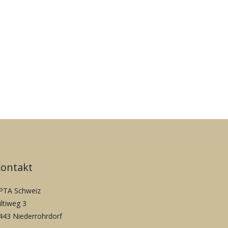
Kontakt
PTA Schweiz
iltiweg 3
443 Niederrohrdorf