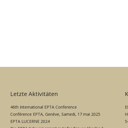
Letzte Aktivitäten
46th International EPTA Conference
E
Conférence EPTA, Genève, Samedi, 17 mai 2025
H
EPTA LUCERNE 2024
5