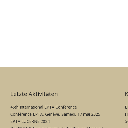
Letzte Aktivitäten
46th International EPTA Conference
E
Conférence EPTA, Genève, Samedi, 17 mai 2025
H
EPTA LUCERNE 2024
5