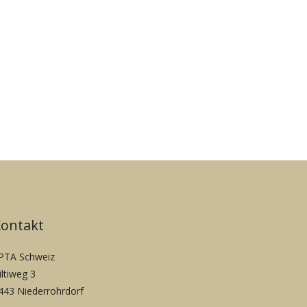
Kontakt
PTA Schweiz
iltiweg 3
443 Niederrohrdorf