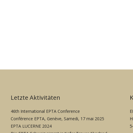
Letzte Aktivitäten
46th International EPTA Conference
E
Conférence EPTA, Genève, Samedi, 17 mai 2025
H
EPTA LUCERNE 2024
5