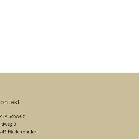
Kontakt
PTA Schweiz
iltiweg 3
443 Niederrohrdorf