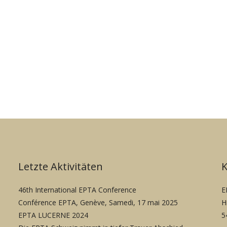
Letzte Aktivitäten
46th International EPTA Conference
E
Conférence EPTA, Genève, Samedi, 17 mai 2025
H
EPTA LUCERNE 2024
5