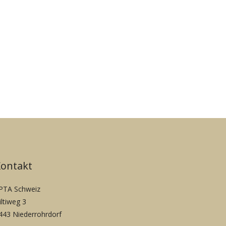
Kontakt
PTA Schweiz
iltiweg 3
443 Niederrohrdorf