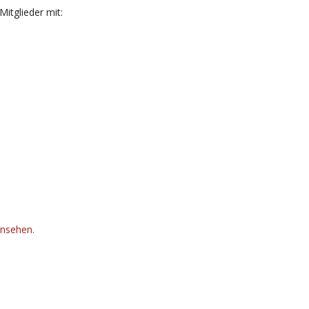
itglieder mit:
insehen.