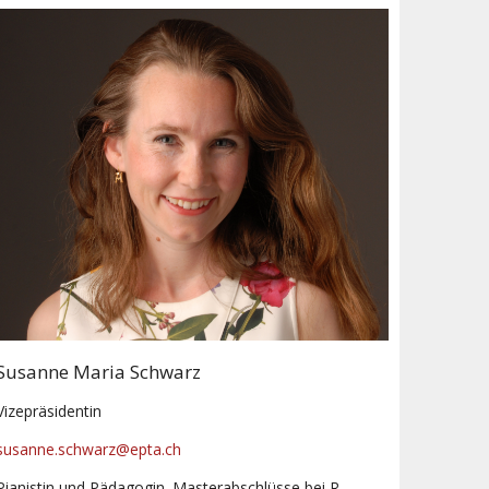
Susanne Maria Schwarz
Vizepräsidentin
susanne.schwarz@epta.ch
Pianistin und Pädagogin. Masterabschlüsse bei R.