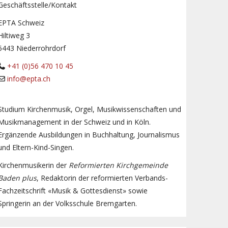
Geschäftsstelle/Kontakt
EPTA Schweiz
Hiltiweg 3
5443 Niederrohrdorf
+41 (0)56 470 10 45
info@epta.ch
Studium Kirchenmusik, Orgel, Musikwissenschaften und
Musikmanagement in der Schweiz und in Köln.
Ergänzende Ausbildungen in Buchhaltung, Journalismus
und Eltern-Kind-Singen.
Kirchenmusikerin der
Reformierten Kirchgemeinde
Baden plus
, Redaktorin der reformierten Verbands-
Fachzeitschrift «Musik & Gottesdienst» sowie
Springerin an der Volksschule Bremgarten.