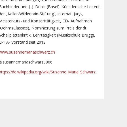
Buchbinder und J.-J. Dünki (Basel). Künstlerische Leiterin
der „Keller-Wildenrain-Stiftung“, internat. Jury-,
Meisterkurs- und Konzerttätigkeit, CD- Aufnahmen
(OehmsClassics), Nominierung zum Preis der dt.
Schallplattenkritik, Lehrtätigkeit (Musikschule Brugg),
EPTA- Vorstand seit 2018
www.susannemariaschwarz.ch
@susannemariaschwarz3866
https://de.wikipedia.org/wiki/Susanne_Maria_Schwarz