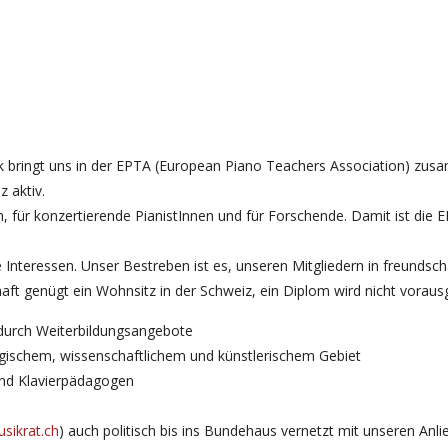
gik bringt uns in der EPTA (European Piano Teachers Association) zus
z aktiv.
n, für konzertierende PianistInnen und für Forschende. Damit ist die 
e Interessen. Unser Bestreben ist es, unseren Mitgliedern in freundsc
aft genügt ein Wohnsitz in der Schweiz, ein Diplom wird nicht voraus
 durch Weiterbildungsangebote
gischem, wissenschaftlichem und künstlerischem Gebiet
und Klavierpädagogen
sikrat.ch
) auch politisch bis ins Bundehaus vernetzt mit unseren Anli