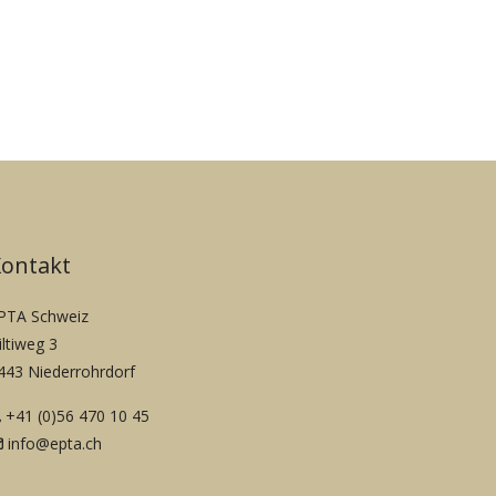
Kontakt
PTA Schweiz
iltiweg 3
443 Niederrohrdorf
+41 (0)56 470 10 45
info@epta.ch