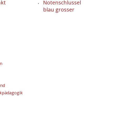
.
en
and
ikpädagogik