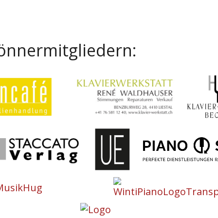
önnermitgliedern: