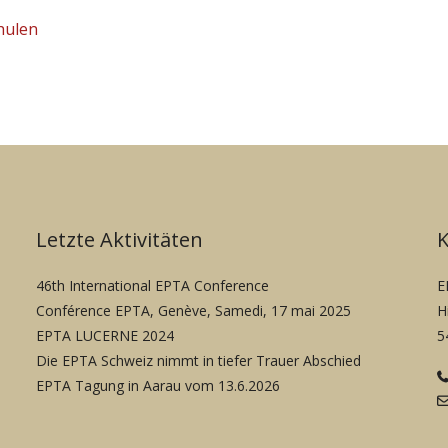
hulen
Letzte Aktivitäten
46th International EPTA Conference
E
Conférence EPTA, Genève, Samedi, 17 mai 2025
H
EPTA LUCERNE 2024
5
Die EPTA Schweiz nimmt in tiefer Trauer Abschied
EPTA Tagung in Aarau vom 13.6.2026