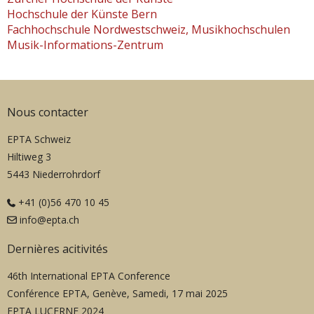
Hochschule der Künste Bern
Fachhochschule Nordwestschweiz, Musikhochschulen
Musik-Informations-Zentrum
Nous contacter
EPTA Schweiz
Hiltiweg 3
5443 Niederrohrdorf
+41 (0)56 470 10 45
info@epta.ch
Dernières acitivités
46th International EPTA Conference
Conférence EPTA, Genève, Samedi, 17 mai 2025
EPTA LUCERNE 2024